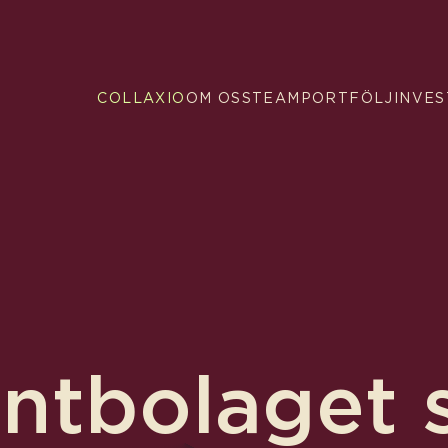
COLLAXIO
OM OSS
TEAM
PORTFÖLJ
INVE
entbolaget