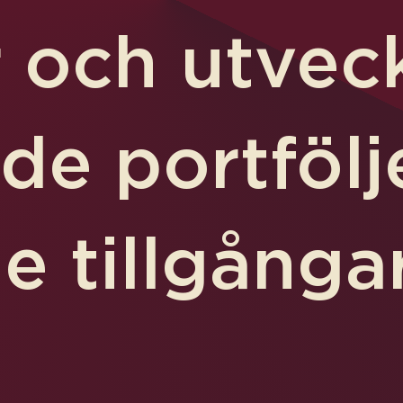
r och utvec
nde portföl
e tillgånga