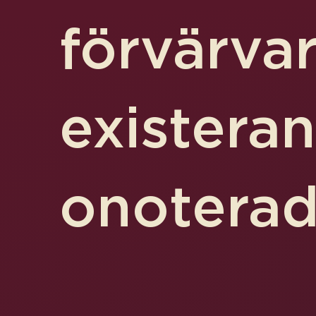
förvärva
existera
onoterad