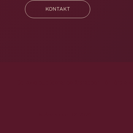
KONTAKT
Collaxio publicerar delårsrapport för
första k
Delårsrapport Q1 2026