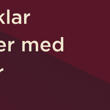
klar
jer med
r