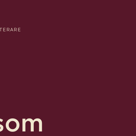
STERARE
 som